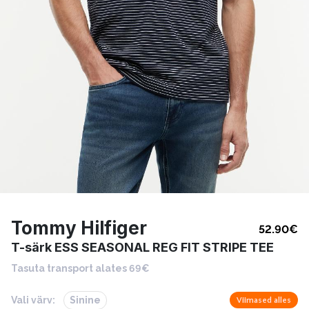
Tommy Hilfiger
52.90
€
T-särk ESS SEASONAL REG FIT STRIPE TEE
Tasuta transport alates 69€
Vali värv:
Sinine
Viimased alles