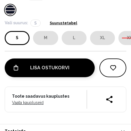
Vali suurus:
S
Suurustetabel
S
M
L
XL
X
LISA OSTUKORVI
Toote saadavus kauplustes
Vaata kaupluseid