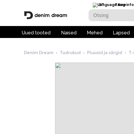
ET
Tarneinfo
Uued tooted
Naised
Mehed
Lapsed
Denim Dream
›
Tudrukud
›
Pluusid ja särgid
›
T-