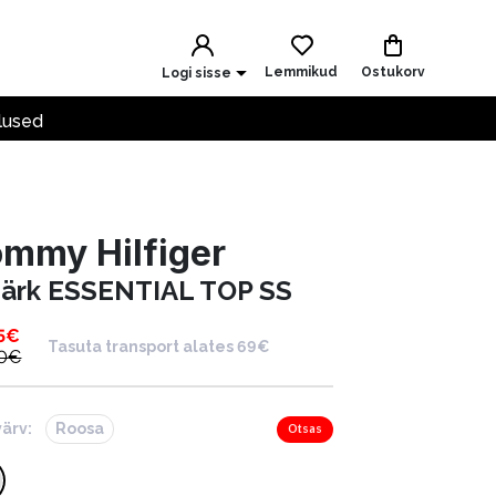
Lemmikud
Ostukorv
Logi sisse
lused
mmy Hilfiger
särk ESSENTIAL TOP SS
5
€
Tasuta transport alates 69€
0
€
värv:
Roosa
Otsas