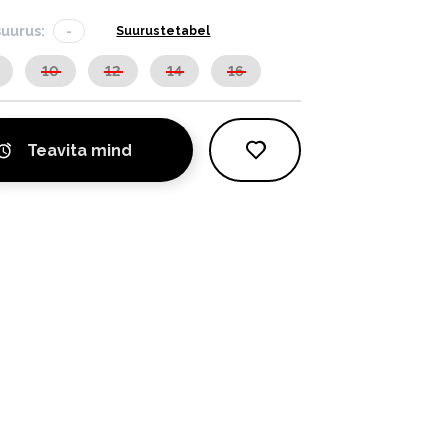
suurus:
-
Suurustetabel
10
12
14
16
Teavita mind