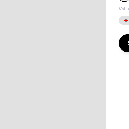
Vali 
8