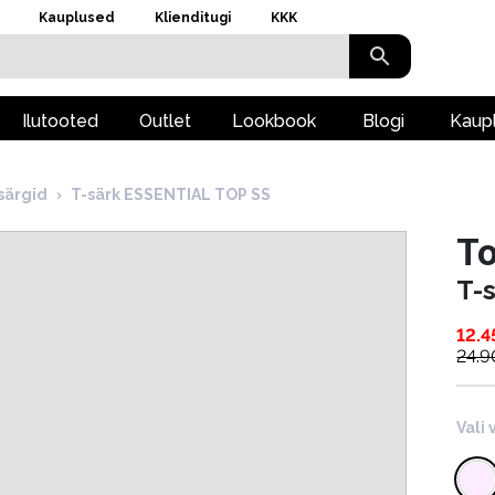
Kauplused
Klienditugi
KKK
Ilutooted
Outlet
Lookbook
Blogi
Kaup
särgid
›
T-särk ESSENTIAL TOP SS
To
T-
12.4
24.9
Vali 