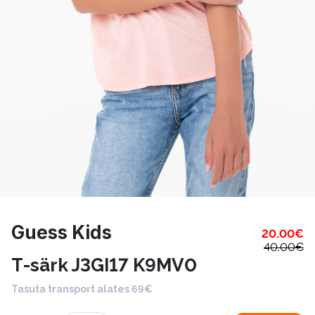
Guess Kids
20.00
€
40.00
€
T-särk J3GI17 K9MV0
Tasuta transport alates 69€