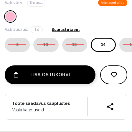
Vali värv:
Roosa
Viimased alles
Vali suurus:
14
Suurustetabel
8
10
12
14
1
LISA OSTUKORVI
Toote saadavus kauplustes
Vaata kaupluseid