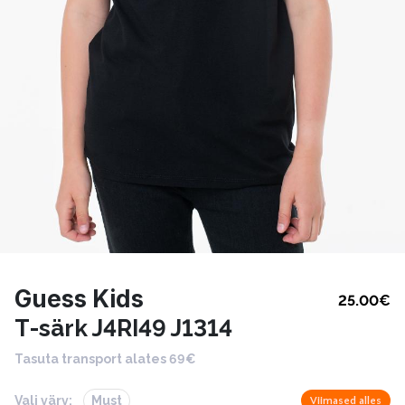
Guess Kids
25.00
€
T-särk J4RI49 J1314
Tasuta transport alates 69€
Vali värv:
Must
Viimased alles