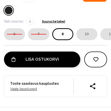
Vali suurus:
8
Suurustetabel
6
7
8
10
1
LISA OSTUKORVI
Toote saadavus kauplustes
Vaata kaupluseid