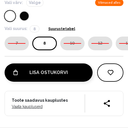
Vali värv:
Valge
Viimased alles
Vali suurus:
8
Suurustetabel
7
8
10
12
1
LISA OSTUKORVI
Toote saadavus kauplustes
Vaata kaupluseid