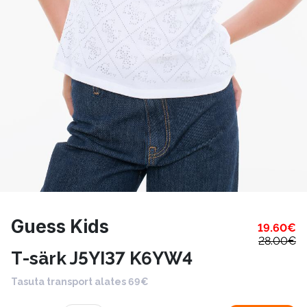
Guess Kids
19.60
€
28.00
€
T-särk J5YI37 K6YW4
Tasuta transport alates 69€