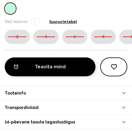
Vali suurus:
-
Suurustetabel
2
3
4
5
Teavita mind
Tooteinfo
Transpordiviisid
14-päevane tasuta tagastusõigus