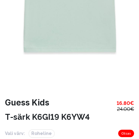
Guess Kids
16.80
€
24.00
€
T-särk K6GI19 K6YW4
Vali värv:
Roheline
Otsas