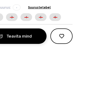
suurus:
-
Suurustetabel
3
4
5
6
Teavita mind