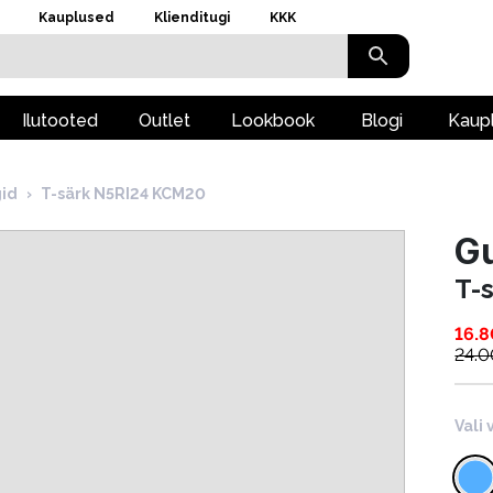
Kauplused
Klienditugi
KKK
Ilutooted
Outlet
Lookbook
Blogi
Kaup
gid
›
T-särk N5RI24 KCM20
G
T-
16.8
24.0
Vali 