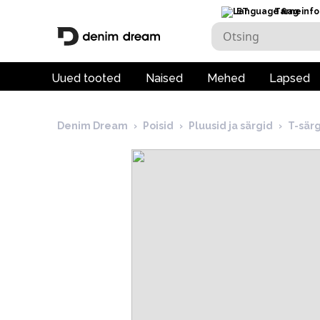
ET
Tarneinfo
Uued tooted
Naised
Mehed
Lapsed
Denim Dream
›
Poisid
›
Pluusid ja särgid
›
T-sär