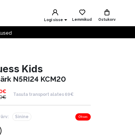
Lemmikud
Ostukorv
Logi sisse
lused
uess Kids
särk N5RI24 KCM20
0
€
Tasuta transport alates 69€
0
€
värv:
Sinine
Otsas