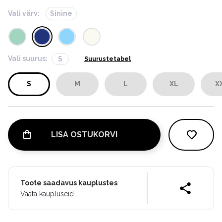
Vali värv:
Sinine
Vali suurus:
S
Suurustetabel
S
M
L
XL
X
LISA OSTUKORVI
Toote saadavus kauplustes
Vaata kaupluseid