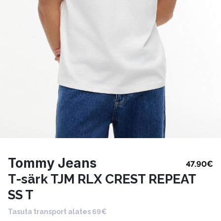
Tommy Jeans
47.90
€
T-särk TJM RLX CREST REPEAT
SS T
Tasuta transport alates 69€