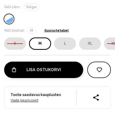
Vali värv:
Valge
Vali suurus:
M
Suurustetabel
S
M
L
XL
X
LISA OSTUKORVI
Toote saadavus kauplustes
Vaata kaupluseid