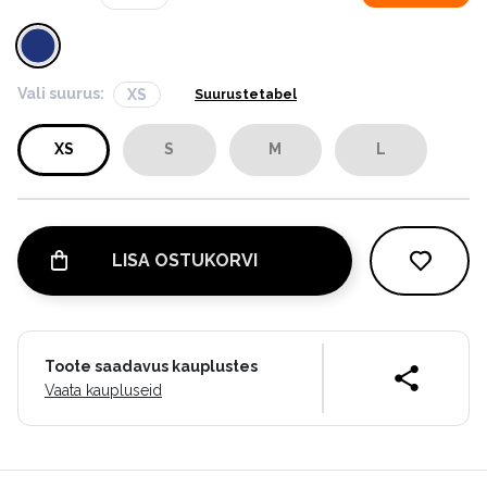
Vali suurus:
XS
Suurustetabel
XS
S
M
L
LISA OSTUKORVI
Toote saadavus kauplustes
Vaata kaupluseid