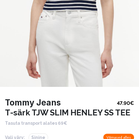
Tommy Jeans
47.90
€
T-särk TJW SLIM HENLEY SS TEE
Tasuta transport alates 69€
Vali värv:
Sinine
Viimased alles