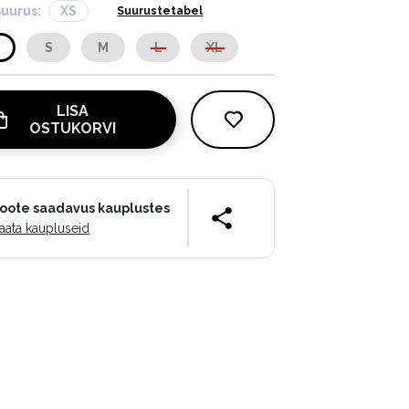
suurus:
XS
Suurustetabel
S
S
M
L
XL
LISA
OSTUKORVI
oote saadavus kauplustes
aata kaupluseid