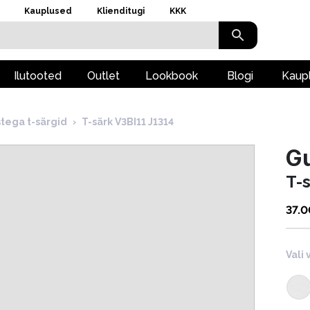
Kauplused
Klienditugi
KKK
Ilutooted
Outlet
Lookbook
Blogi
Kaup
stega t-särgid
›
T-särk V3BI11 J1314
Gu
T-
37.0
Vali 