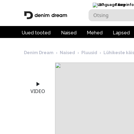
ET
Tarneinfo
Uued tooted
Naised
Mehed
Lapsed
Denim Dream
›
Naised
›
Pluusid
›
Lühikeste käi
VIDEO