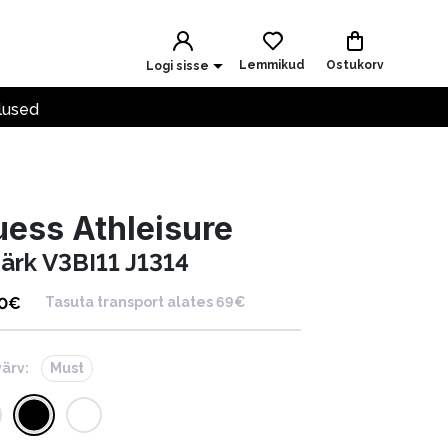
Lemmikud
Ostukorv
Logi sisse
lused
ess Athleisure
särk V3BI11 J1314
0
€
Tasuta transport alates 69€
värv:
Must