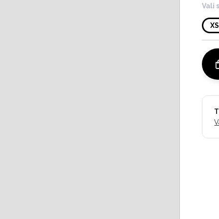
Vali 
X
T
V