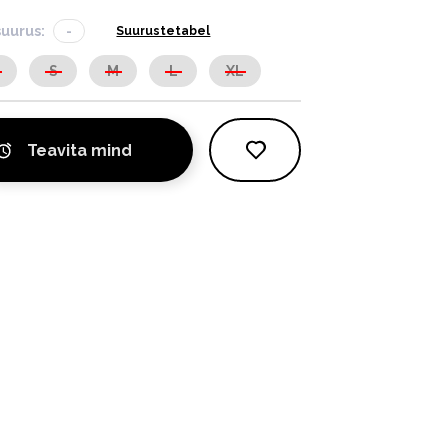
suurus:
-
Suurustetabel
S
S
M
L
XL
Teavita mind