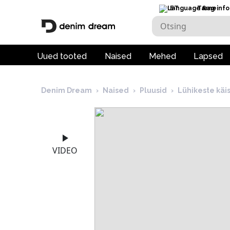
ET
Tarneinfo
Uued tooted
Naised
Mehed
Lapsed
Denim Dream
›
Naised
›
Pluusid
›
Lühikeste käi
VIDEO