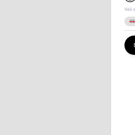
Vali 
X