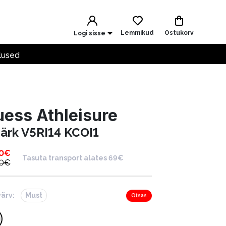
Lemmikud
Ostukorv
Logi sisse
lused
ess Athleisure
särk V5RI14 KCOI1
0
€
Tasuta transport alates 69€
0
€
värv:
Must
Otsas