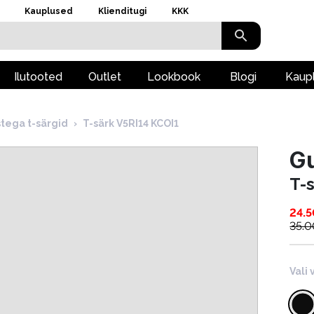
Kauplused
Klienditugi
KKK
Ilutooted
Outlet
Lookbook
Blogi
Kaup
stega t-särgid
›
T-särk V5RI14 KCOI1
Gu
T-
24.5
35.0
Vali 