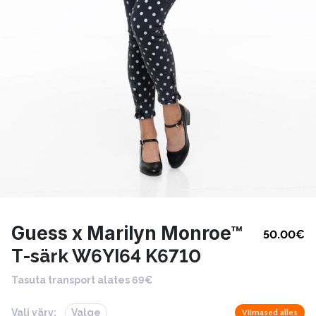
Guess x Marilyn Monroe™
50.00
€
T-särk W6YI64 K6710
Tasuta transport alates 69€
Vali värv:
Valge
Viimased alles