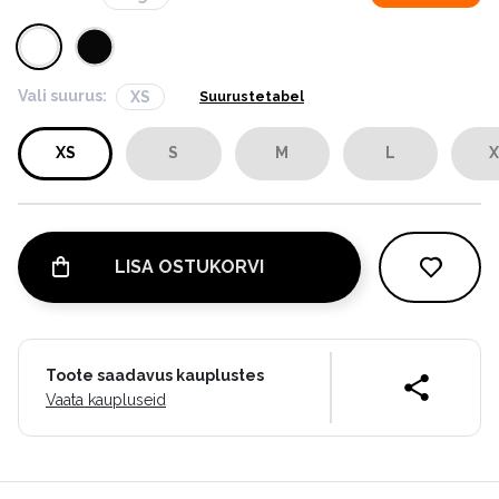
Vali suurus:
XS
Suurustetabel
XS
S
M
L
X
LISA OSTUKORVI
Toote saadavus kauplustes
Vaata kaupluseid