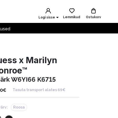
Lemmikud
Ostukorv
Logi sisse
lused
ess x Marilyn
onroe™
särk W6YI66 K6715
00
€
Tasuta transport alates 69€
värv:
Roosa