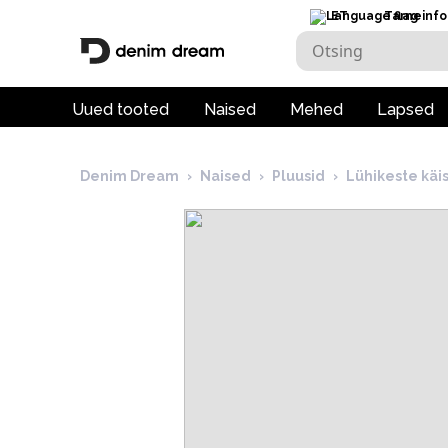
ET
Tarneinfo
Uued tooted
Naised
Mehed
Lapsed
Denim Dream
›
Naised
›
Pluusid
›
Lühikeste käi