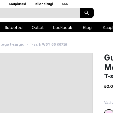
Kauplused
Klienditugi
KKK
Ilutooted
Outlet
Lookbook
Blogi
Kaup
stega t-särgid
›
T-särk W6YI66 K6715
Gu
M
T-
50.
Vali 