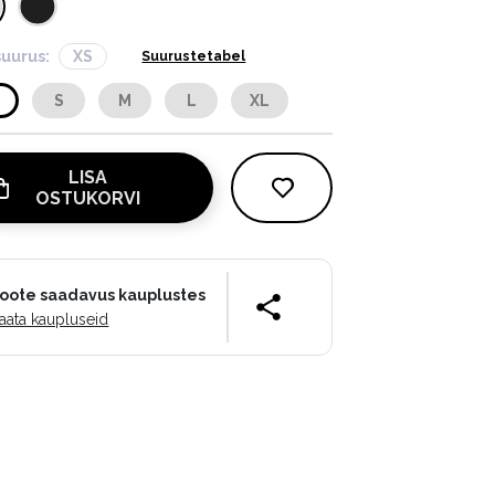
suurus:
XS
Suurustetabel
S
S
M
L
XL
LISA
OSTUKORVI
oote saadavus kauplustes
aata kaupluseid