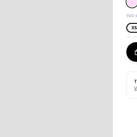
Vali 
X
T
V