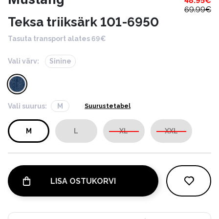
48.95
€
69.99
€
Teksa triiksärk 101-6950
Tasuta transport alates 69€
Vali värv:
Sinine
Vali suurus:
M
Suurustetabel
M
L
XL
XXL
LISA OSTUKORVI