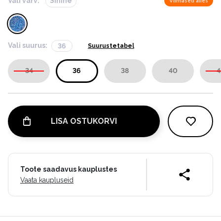
Vali värv:
Sinine
Viimased alles
Vali suurus:
36
Suurustetabel
34
36
38
40
4
LISA OSTUKORVI
Toote saadavus kauplustes
Vaata kaupluseid