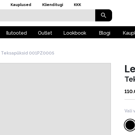
Kauplused
Klienditugi
KKK
Ilutooted
Outlet
Lookbook
Blogi
Kaup
Teksapüksid 001PZ0005
Le
Te
110
Vali 