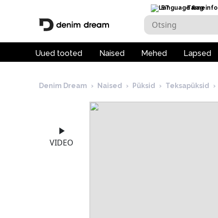
ET
Tarneinfo
Uued tooted
Naised
Mehed
Lapsed
Denim Dream
›
Naised
›
Püksid
›
Teksapüksid
›
VIDEO