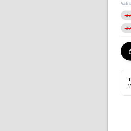
Vali 
2
2
T
V