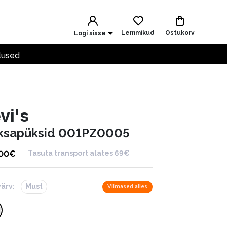
Lemmikud
Ostukorv
Logi sisse
lused
vi's
ksapüksid 001PZ0005
.00
€
Tasuta transport alates 69€
värv:
Must
Viimased alles