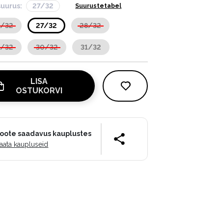
suurus:
27/32
Suurustetabel
6/32
27/32
28/32
9/32
30/32
31/32
LISA
OSTUKORVI
oote saadavus kauplustes
aata kaupluseid