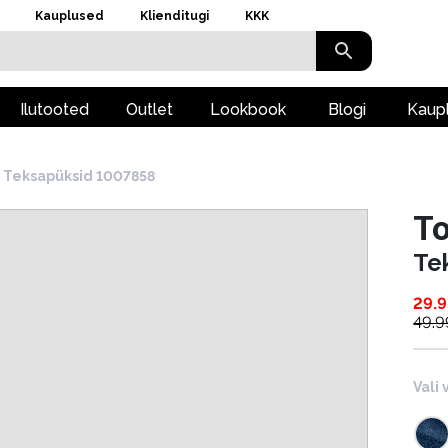
Kauplused
Klienditugi
KKK
Ilutooted
Outlet
Lookbook
Blogi
Kaup
Teksapüksid 1007858
To
Te
29.9
49.9
Vali 