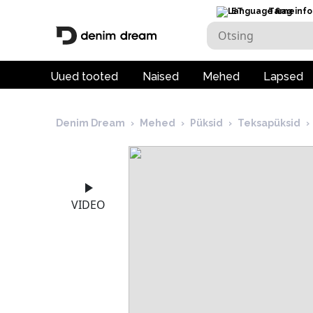
ET
Tarneinfo
Uued tooted
Naised
Mehed
Lapsed
Denim Dream
›
Mehed
›
Püksid
›
Teksapüksid
›
VIDEO