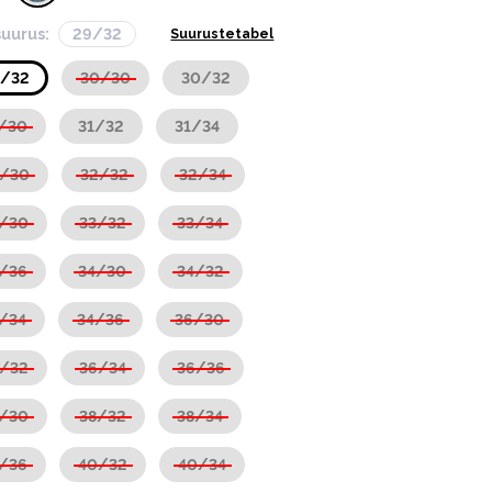
suurus:
29/32
Suurustetabel
9/32
30/30
30/32
/30
31/32
31/34
2/30
32/32
32/34
3/30
33/32
33/34
/36
34/30
34/32
/34
34/36
36/30
6/32
36/34
36/36
8/30
38/32
38/34
/36
40/32
40/34