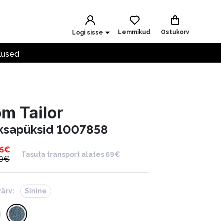
Lemmikud
Ostukorv
Logi sisse
lused
m Tailor
ksapüksid 1007858
5
€
Tasuta transport alates 69€
9
€
värv:
Sinine