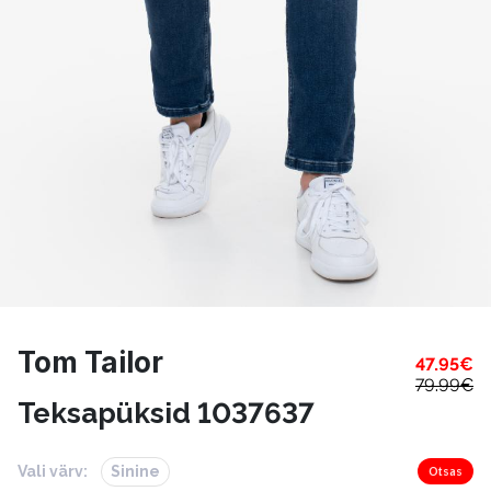
Tom Tailor
47.95
€
79.99
€
Teksapüksid 1037637
Vali värv:
Sinine
Otsas