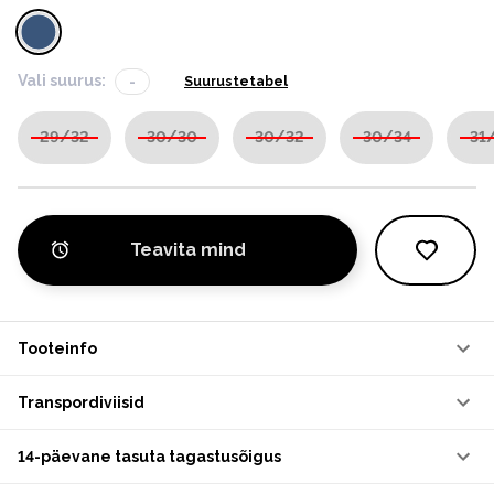
Vali suurus:
-
Suurustetabel
29/32
30/30
30/32
30/34
31
Teavita mind
Tooteinfo
Transpordiviisid
14-päevane tasuta tagastusõigus