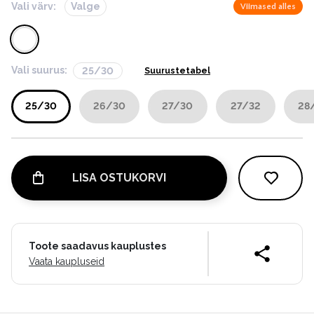
Vali värv:
Valge
Viimased alles
Vali suurus:
25/30
Suurustetabel
25/30
26/30
27/30
27/32
28
LISA OSTUKORVI
Toote saadavus kauplustes
Vaata kaupluseid