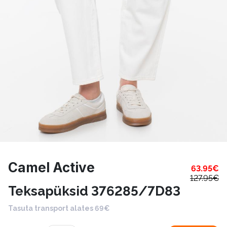
Camel Active
63.95
€
127.95
€
Teksapüksid 376285/7D83
Tasuta transport alates 69€