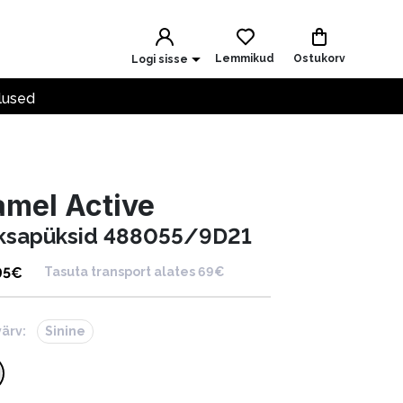
Lemmikud
Ostukorv
Logi sisse
lused
mel Active
ksapüksid 488055/9D21
95
€
Tasuta transport alates 69€
värv:
Sinine