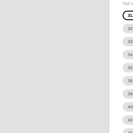
Vali 
31
32
33
34
35
36
38
4
42
46