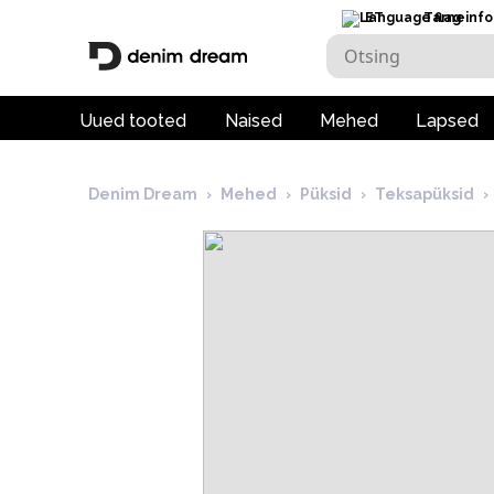
ET
Tarneinfo
Uued tooted
Naised
Mehed
Lapsed
Denim Dream
›
Mehed
›
Püksid
›
Teksapüksid
›