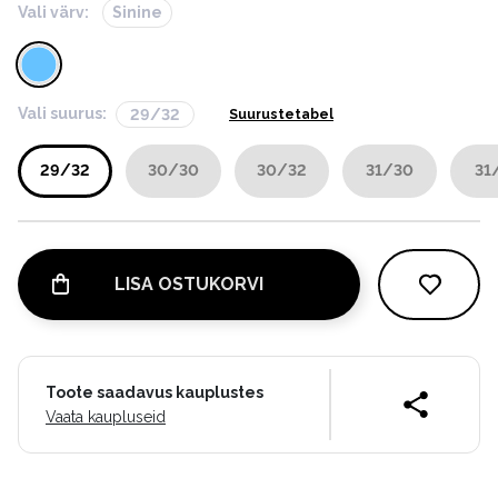
Vali värv:
Sinine
Vali suurus:
29/32
Suurustetabel
29/32
30/30
30/32
31/30
31
LISA OSTUKORVI
Toote saadavus kauplustes
Vaata kaupluseid