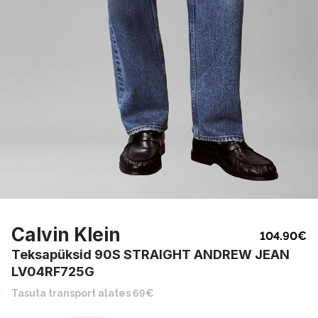
Calvin Klein
104.90
€
Teksapüksid 90S STRAIGHT ANDREW JEAN
LV04RF725G
Tasuta transport alates 69€