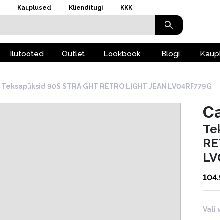
Kauplused
Klienditugi
KKK
Ilutooted
Outlet
Lookbook
Blogi
Kaup
Teksapüksid 90S STRAIGHT RETRO LIGHT JEAN LV04RF779G
Ca
Te
RE
LV
104
Vali 