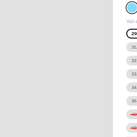
Vali 
2
31
3
3
3
3
4
42