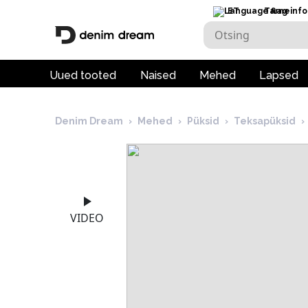
ET
Tarneinfo
Uued tooted
Naised
Mehed
Lapsed
Denim Dream
›
Mehed
›
Püksid
›
Teksapüksid
›
VIDEO