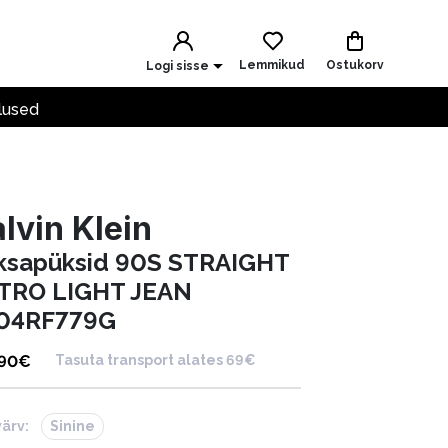
Lemmikud
Ostukorv
Logi sisse
lused
lvin Klein
ksapüksid 90S STRAIGHT
TRO LIGHT JEAN
04RF779G
.90
€
Tasuta transport alates 69€
värv:
Sinine