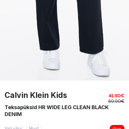
Calvin Klein Kids
41.90
€
69.90
€
Teksapüksid HR WIDE LEG CLEAN BLACK
DENIM
Vali värv:
Must
Otsas