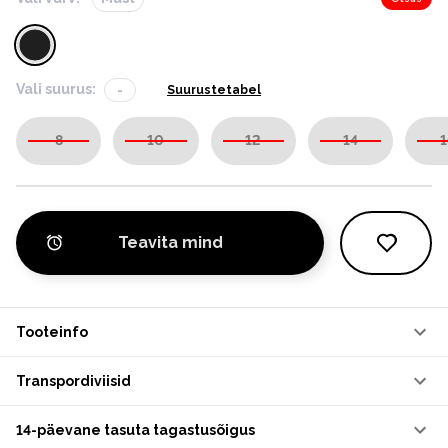
Vali suurus:
-
Suurustetabel
8
10
12
14
1
Teavita mind
Tooteinfo
Transpordiviisid
14-päevane tasuta tagastusõigus