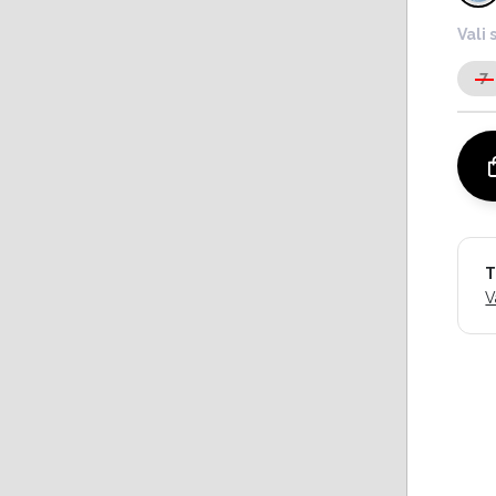
Vali 
7
T
V