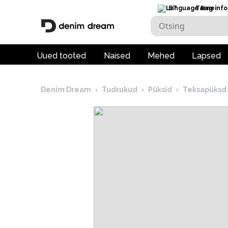
ET
Tarneinfo
Uued tooted
Naised
Mehed
Lapsed
Denim Dream
›
Tudrukud
›
Püksid
›
Teksapüksd