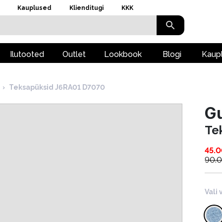
Kauplused
Klienditugi
KKK
Ilutooted
Outlet
Lookbook
Blogi
Kaup
›
Teksapüksid J6RA01 D7070
G
Te
45.
90.
Vali 