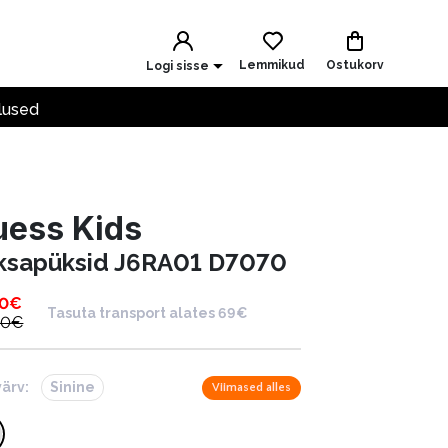
Lemmikud
Ostukorv
Logi sisse
lused
uess Kids
ksapüksid J6RA01 D7070
00
€
Tasuta transport alates 69€
00
€
värv:
Sinine
Viimased alles