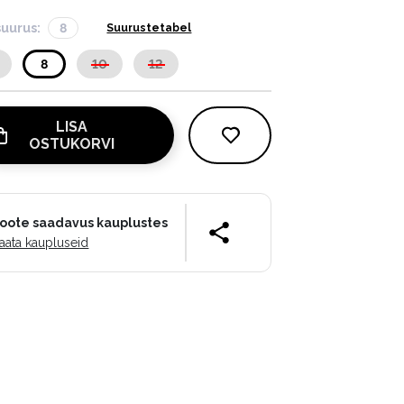
suurus:
8
Suurustetabel
8
10
12
LISA
OSTUKORVI
oote saadavus kauplustes
aata kaupluseid