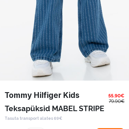
Tommy Hilfiger Kids
55.90
€
79.90
€
Teksapüksid MABEL STRIPE
Tasuta transport alates 69€