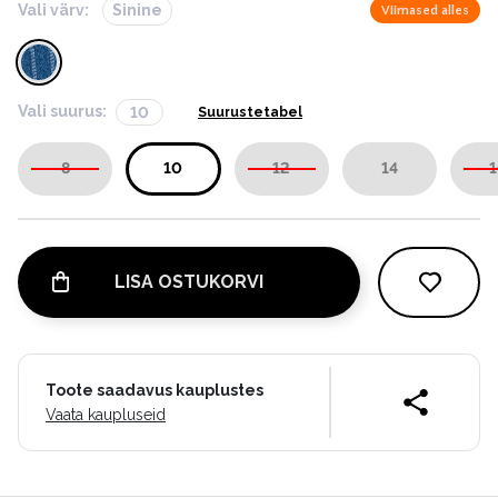
Vali värv:
Sinine
Viimased alles
Vali suurus:
10
Suurustetabel
8
10
12
14
1
LISA OSTUKORVI
Toote saadavus kauplustes
Vaata kaupluseid