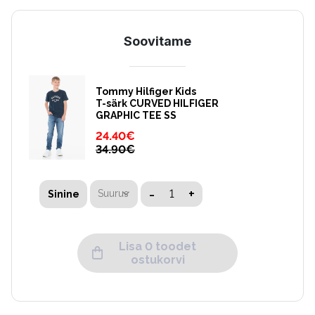
Soovitame
Tommy Hilfiger Kids
T-särk CURVED HILFIGER
GRAPHIC TEE SS
24.40
€
34.90
€
-
+
Suurus
Sinine
Lisa 0 toodet
ostukorvi