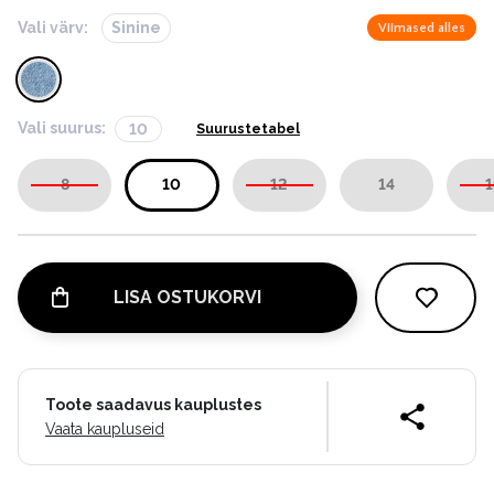
Vali värv:
Sinine
Viimased alles
Vali suurus:
10
Suurustetabel
8
10
12
14
1
LISA OSTUKORVI
Toote saadavus kauplustes
Vaata kaupluseid