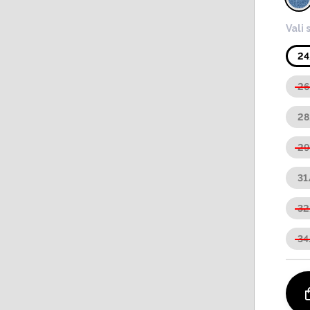
Vali 
2
2
2
2
31
3
3