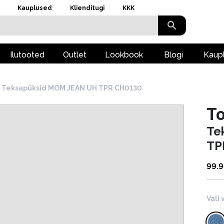
Kauplused
Klienditugi
KKK
Ilutooted
Outlet
Lookbook
Blogi
Kaup
Teksapüksid MOM JEAN UH TPR CH0130
T
Te
TP
99.
Vali 