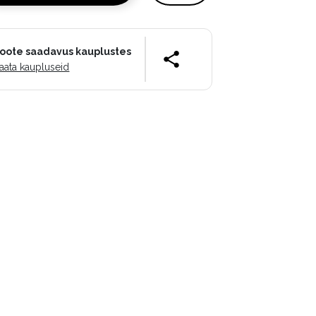
oote saadavus kauplustes
aata kaupluseid