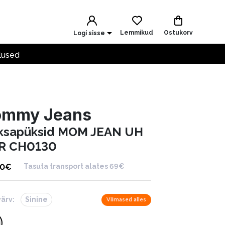
Lemmikud
Ostukorv
Logi sisse
lused
ommy Jeans
ksapüksid MOM JEAN UH
R CH0130
90
€
Tasuta transport alates 69€
värv:
Sinine
Viimased alles