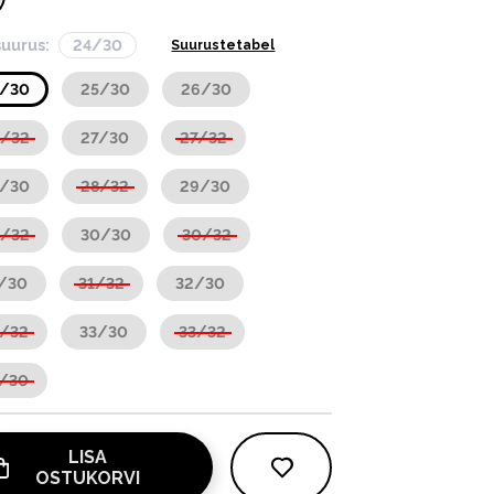
suurus:
24/30
Suurustetabel
4/30
25/30
26/30
6/32
27/30
27/32
8/30
28/32
29/30
9/32
30/30
30/32
/30
31/32
32/30
2/32
33/30
33/32
4/30
LISA
OSTUKORVI