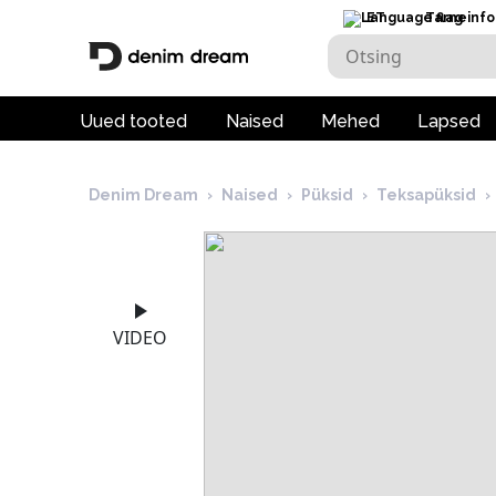
ET
Tarneinfo
Uued tooted
Naised
Mehed
Lapsed
Denim Dream
›
Naised
›
Püksid
›
Teksapüksid
›
VIDEO