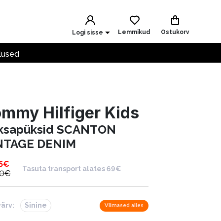
Lemmikud
Ostukorv
Logi sisse
lused
mmy Hilfiger Kids
ksapüksid SCANTON
NTAGE DENIM
5
€
Tasuta transport alates 69€
90
€
värv:
Sinine
Viimased alles