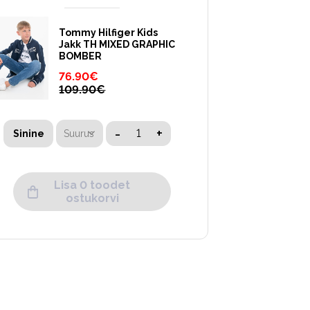
Tommy Hilfiger Kids
Jakk TH MIXED GRAPHIC
BOMBER
76.90
€
109.90
€
-
+
Suurus
Sinine
Lisa 0 toodet
ostukorvi