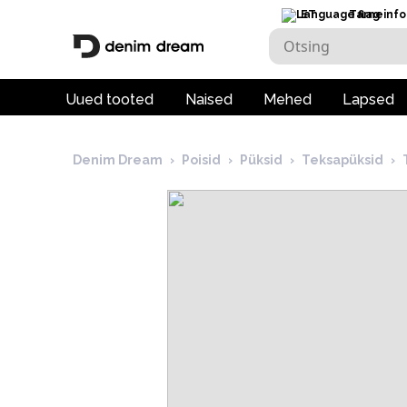
ET
Tarneinfo
Uued tooted
Naised
Mehed
Lapsed
Denim Dream
›
Poisid
›
Püksid
›
Teksapüksid
›