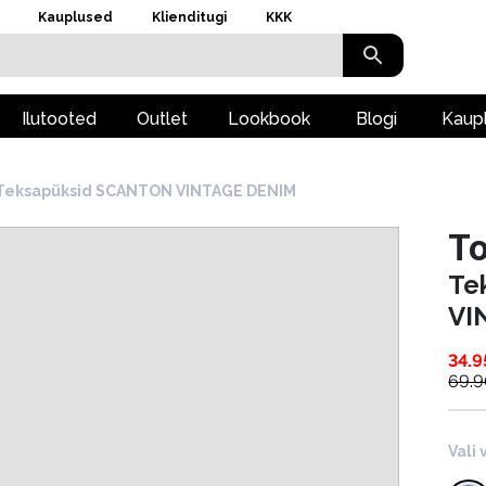
Kauplused
Klienditugi
KKK
Ilutooted
Outlet
Lookbook
Blogi
Kaup
Teksapüksid SCANTON VINTAGE DENIM
To
Te
VI
34.9
69.
Vali 