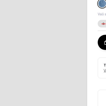
Vali 
8
T
V