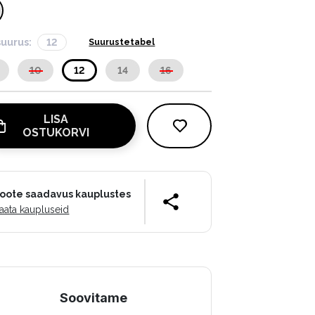
suurus:
12
Suurustetabel
10
12
14
16
LISA
OSTUKORVI
oote saadavus kauplustes
aata kaupluseid
Soovitame