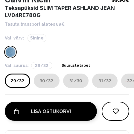
99.90
€
Teksapüksid SLIM TAPER ASHLAND JEAN
LV04RE780G
Tasuta transport alates 69€
Vali värv:
Sinine
Vali suurus:
29/32
Suurustetabel
29/32
30/32
31/30
31/32
32
LISA OSTUKORVI