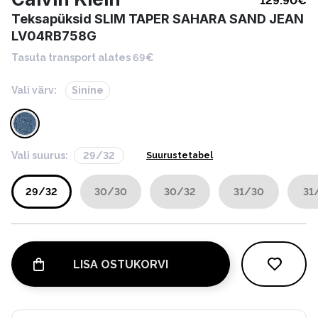
129.90
€
Teksapüksid SLIM TAPER SAHARA SAND JEAN
LV04RB758G
Tasuta transport alates 69€
Vali värv:
Sinine
Vali suurus:
29/32
Suurustetabel
29/32
30/30
30/32
31/30
31
LISA OSTUKORVI