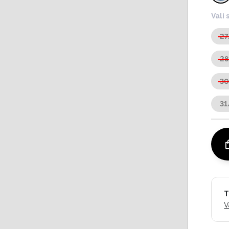
Vali 
27
28
3
31
T
V