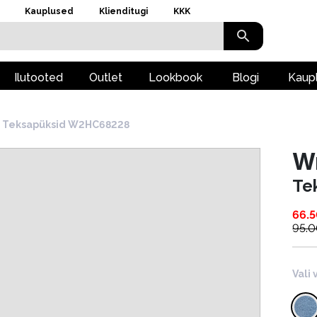
Kauplused
Klienditugi
KKK
Ilutooted
Outlet
Lookbook
Blogi
Kaup
Teksapüksid W2HC68228
W
Te
66.
95.
Vali 