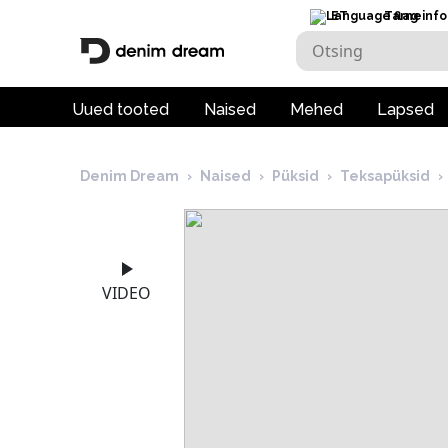
ET
Tarneinfo
Uued tooted
Naised
Mehed
Lapsed
Denim Dream
›
Naised
›
Püksid
›
Teksapüksid
›
VIDEO