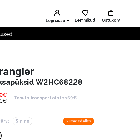
Lemmikud
Ostukorv
Logi sisse
lused
rangler
ksapüksid W2HC68228
50
€
Tasuta transport alates 69€
00
€
värv:
Sinine
Viimased alles