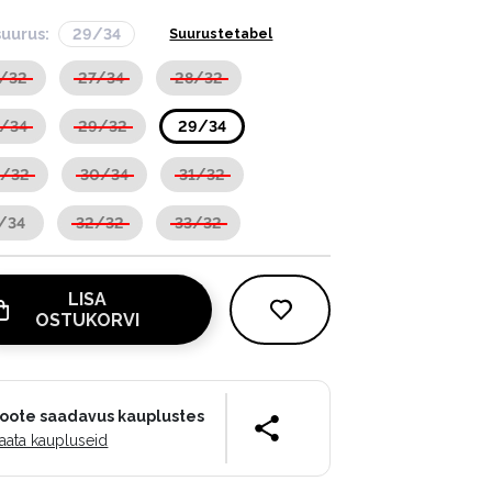
suurus:
29/34
Suurustetabel
/32
27/34
28/32
/34
29/32
29/34
0/32
30/34
31/32
/34
32/32
33/32
LISA
OSTUKORVI
oote saadavus kauplustes
aata kaupluseid