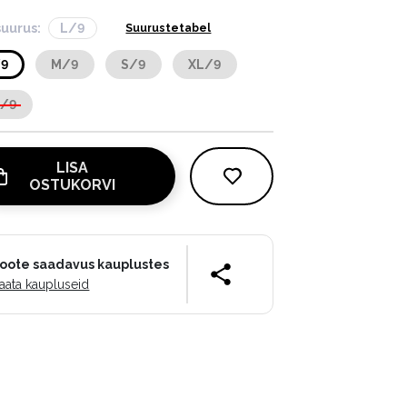
suurus:
L/9
Suurustetabel
/9
M/9
S/9
XL/9
S/9
LISA
OSTUKORVI
oote saadavus kauplustes
aata kaupluseid