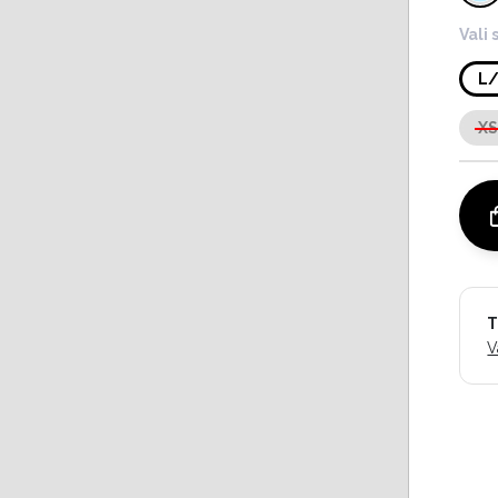
Vali 
L
X
T
V