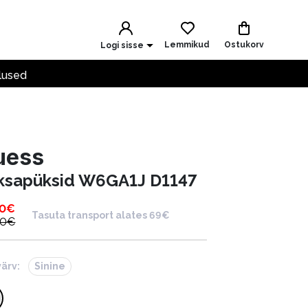
Lemmikud
Ostukorv
Logi sisse
lused
uess
ksapüksid W6GA1J D1147
30
€
Tasuta transport alates 69€
00
€
värv:
Sinine