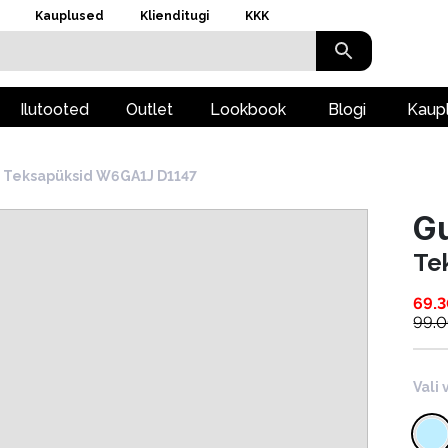
Kauplused
Klienditugi
KKK
Ilutooted
Outlet
Lookbook
Blogi
Kaup
Teksapüksid W6GA1J D1147
G
Te
69.
99.
Vali 