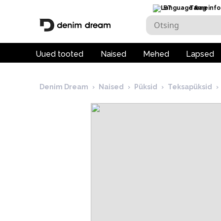
ET
Tarneinfo
Uued tooted
Naised
Mehed
Lapsed
Denim Dream
›
Naised
›
Püksid
›
Teksapüksid
›