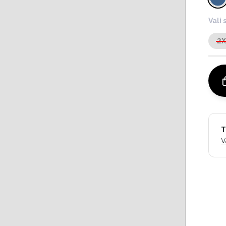
Vali 
2
T
V