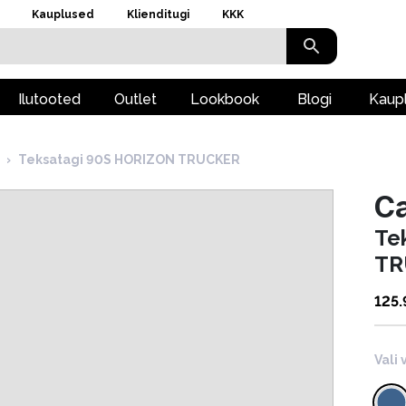
Kauplused
Klienditugi
KKK
Ilutooted
Outlet
Lookbook
Blogi
Kaup
›
Teksatagi 90S HORIZON TRUCKER
Ca
Te
TR
125
Vali 