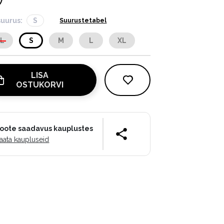
suurus:
S
Suurustetabel
XL
S
M
L
XL
LISA
OSTUKORVI
oote saadavus kauplustes
aata kaupluseid