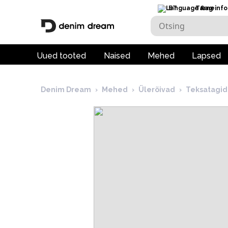
ET
Tarneinfo
Uued tooted
Naised
Mehed
Lapsed
Denim Dream
›
Mehed
›
Ülerõivad
›
Teksatagid