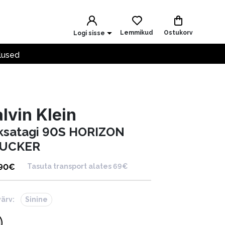
Lemmikud
Ostukorv
Logi sisse
lused
lvin Klein
ksatagi 90S HORIZON
UCKER
.90
€
Tasuta transport alates 69€
värv:
Sinine