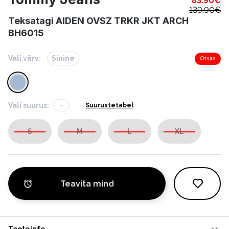
83.90
€
139.90
€
Teksatagi AIDEN OVSZ TRKR JKT ARCH
BH6015
Vali värv:
Sinine
Otsas
Vali suurus:
-
Suurustetabel
S
M
L
XL
Teavita mind