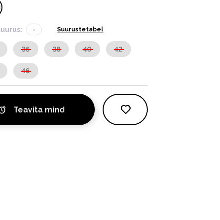
suurus:
-
Suurustetabel
36
38
40
42
46
Teavita mind