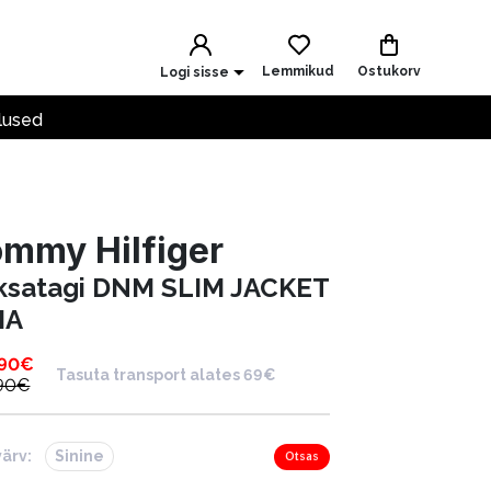
Lemmikud
Ostukorv
Logi sisse
lused
mmy Hilfiger
ksatagi DNM SLIM JACKET
MA
.90
€
Tasuta transport alates 69€
90
€
värv:
Sinine
Otsas