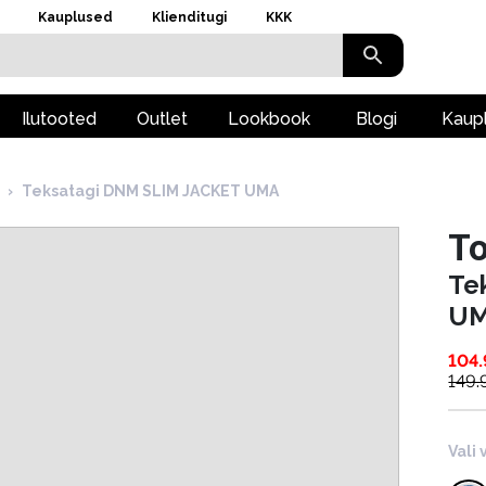
Kauplused
Klienditugi
KKK
Ilutooted
Outlet
Lookbook
Blogi
Kaup
›
Teksatagi DNM SLIM JACKET UMA
To
Te
U
104
149.
Vali 