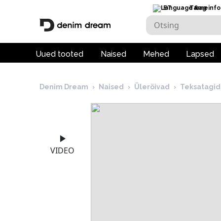
ET
Tarneinfo
Uued tooted
Naised
Mehed
Lapsed
Denim Dream
›
Naised
›
Ülerõivad
›
Teksatagid
VIDEO