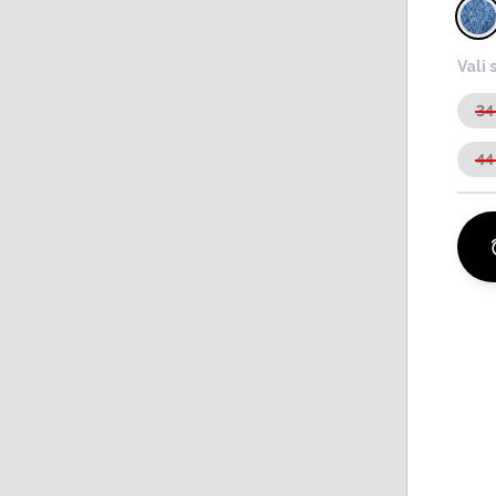
Vali 
34
44