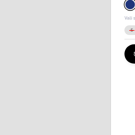
Vali 
S