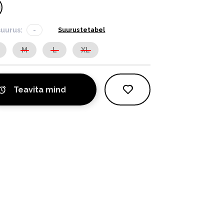
suurus:
-
Suurustetabel
M
L
XL
Teavita mind