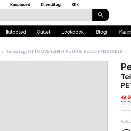
Kauplused
Klienditugi
KKK
Ilutooted
Outlet
Lookbook
Blogi
Kaup
›
Teksatagi OTTO OVERSHIRT PETROL BLUE/PM3090913
P
Te
PE
49.5
99.
Vali 