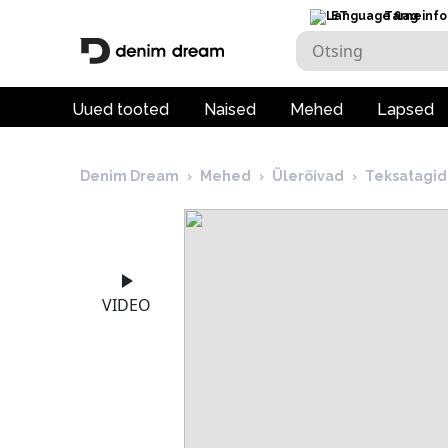
ET
Tarneinfo
Uued tooted
Naised
Mehed
Lapsed
Denim Dream
›
Mehed
›
Ülerõivad
›
Teksatagid
VIDEO