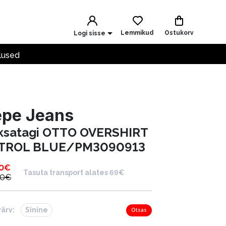
Lemmikud
Ostukorv
Logi sisse
lused
epe Jeans
ksatagi OTTO OVERSHIRT
TROL BLUE/PM3090913
0
€
Tasuta transport alates 69€
00
€
värv:
Sinine
Otsas