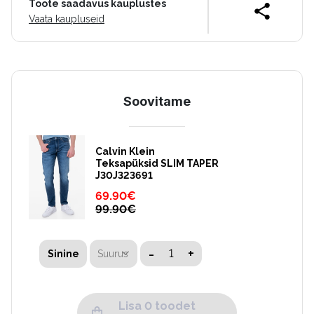
Toote saadavus kauplustes
Vaata kaupluseid
Soovitame
Calvin Klein
Teksapüksid SLIM TAPER
J30J323691
69.90
€
99.90
€
-
+
Suurus
Sinine
Lisa 0 toodet