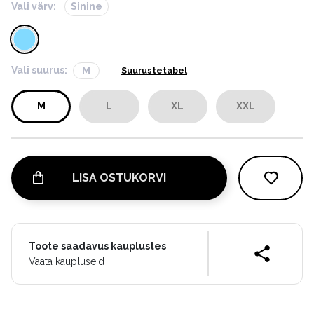
Vali värv:
Sinine
Vali suurus:
M
Suurustetabel
M
L
XL
XXL
LISA OSTUKORVI
Toote saadavus kauplustes
Vaata kaupluseid