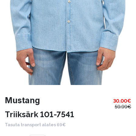
Mustang
30.00
€
59.99
€
Triiksärk 101-7541
Tasuta transport alates 69€