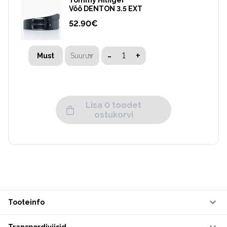
Tommy Hilfiger
Vöö DENTON 3.5 EXT
52.90
€
-
+
Suurus
Must
Lisa 0 toodet
ostukorvi
Tooteinfo