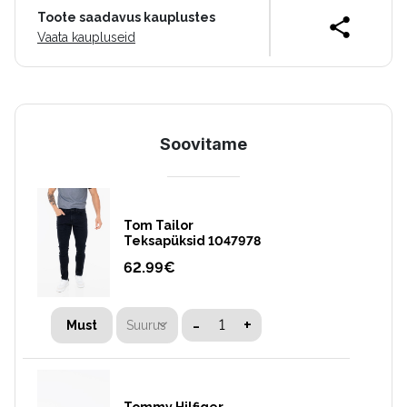
Toote saadavus kauplustes
Vaata kaupluseid
Soovitame
Tom Tailor
Teksapüksid 1047978
62.99
€
-
+
Suurus
Must