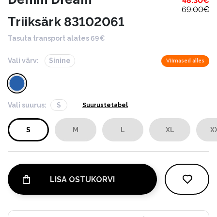
48.30
€
69.00
€
Triiksärk 83102061
Tasuta transport alates 69€
Vali värv:
Sinine
Viimased alles
Vali suurus:
S
Suurustetabel
S
M
L
XL
X
LISA OSTUKORVI