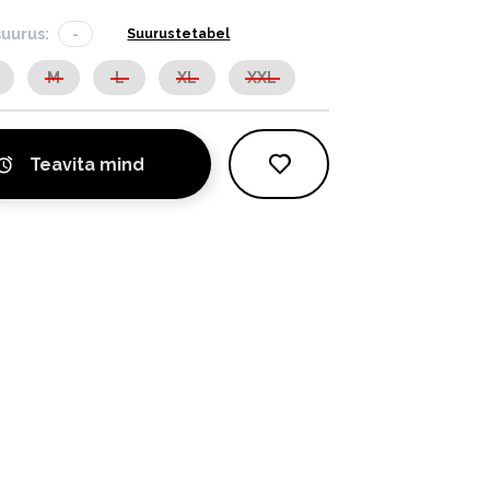
suurus:
-
Suurustetabel
M
L
XL
XXL
Teavita mind