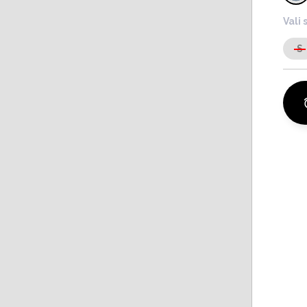
Vali 
S