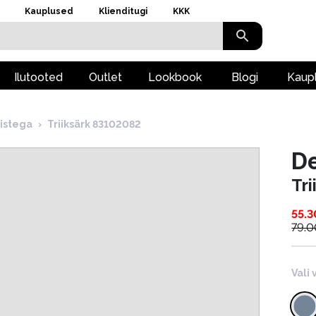
Kauplused
Klienditugi
KKK
Ilutooted
Outlet
Lookbook
Blogi
Kaup
istega
›
Triiksärk 83102082
D
Tr
55.3
79.0
Vali 