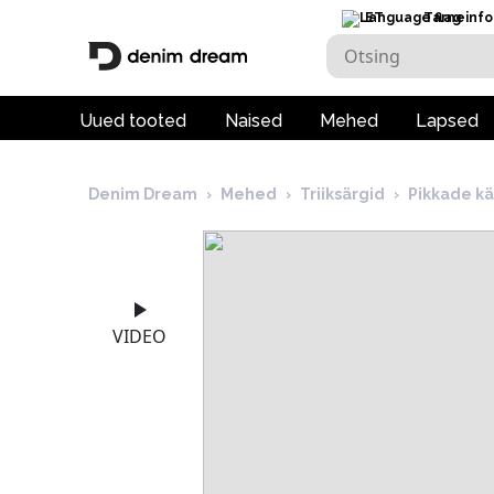
ET
Tarneinfo
Uued tooted
Naised
Mehed
Lapsed
Denim Dream
›
Mehed
›
Triiksärgid
›
Pikkade kä
VIDEO