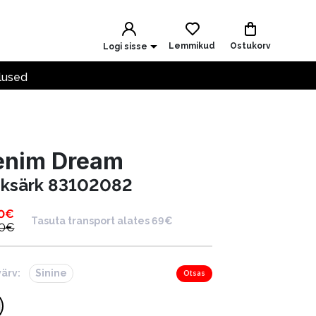
Lemmikud
Ostukorv
Logi sisse
lused
enim Dream
iiksärk 83102082
0
€
Tasuta transport alates 69€
0
€
värv:
Sinine
Otsas