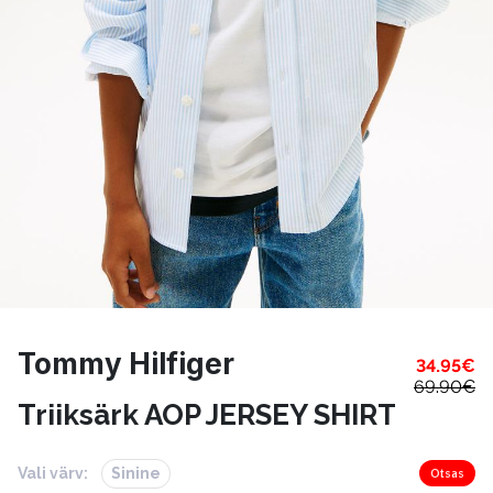
Tommy Hilfiger
34.95
€
69.90
€
Triiksärk AOP JERSEY SHIRT
Vali värv:
Sinine
Otsas