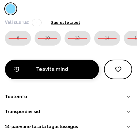
Vali suurus:
-
Suurustetabel
8
10
12
14
1
Teavita mind
Tooteinfo
Transpordiviisid
14-päevane tasuta tagastusõigus