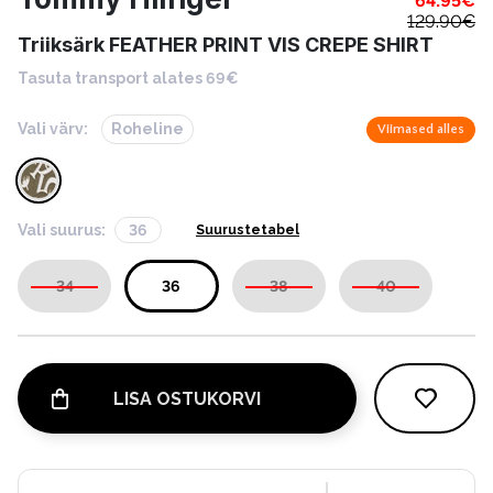
64.95
€
129.90
€
Triiksärk FEATHER PRINT VIS CREPE SHIRT
Tasuta transport alates 69€
Vali värv:
Roheline
Viimased alles
Vali suurus:
36
Suurustetabel
34
36
38
40
LISA OSTUKORVI