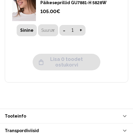
Päikeseprillid GU7881-H 5828W
105.00
€
-
+
Suurus
Sinine
Lisa 0 toodet
ostukorvi
Tooteinfo
Transpordiviisid