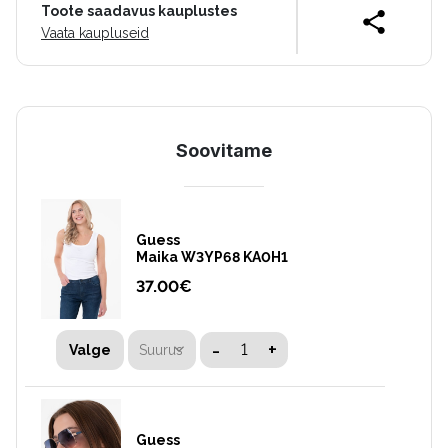
Toote saadavus kauplustes
Vaata kaupluseid
Soovitame
Guess
Maika W3YP68 KA0H1
37.00
€
-
+
Suurus
Valge
Guess