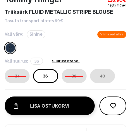
118.90
€
169.90
€
Triiksärk FLUID METALLIC STRIPE BLOUSE
Tasuta transport alates 69€
Vali värv:
Sinine
Viimased alles
Vali suurus:
36
Suurustetabel
34
36
38
40
LISA OSTUKORVI