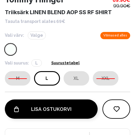
69.90
€
99.90
€
Triiksärk LINEN BLEND AOP SS RF SHIRT
Tasuta transport alates 69€
Vali värv:
Valge
Viimased alles
Vali suurus:
L
Suurustetabel
M
L
XL
XXL
LISA OSTUKORVI