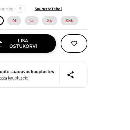
suurus:
S
Suurustetabel
M
L
XL
XXL
LISA
OSTUKORVI
oote saadavus kauplustes
aata kaupluseid