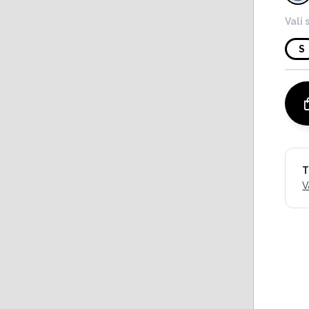
Vali 
S
T
V