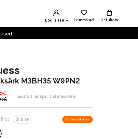
Lemmikud
Ostukorv
Logi sisse
lused
uess
iiksärk M3BH35 W9PN2
00
€
Tasuta transport alates 69€
00
€
värv:
Sinine
Viimased alles