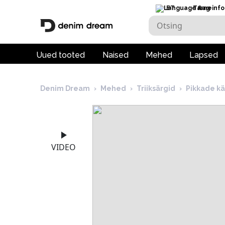
ET
Tarneinfo
Uued tooted
Naised
Mehed
Lapsed
Denim Dream
›
Mehed
›
Triiksärgid
›
Pikkade kä
VIDEO