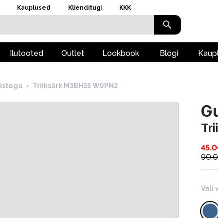
Kauplused
Klienditugi
KKK
Ilutooted
Outlet
Lookbook
Blogi
Kaup
istega
›
Triiksärk M3BH35 W9PN2
G
Tr
45.
90.
Vali 