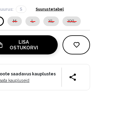
suurus:
S
Suurustetabel
M
L
XL
XXL
LISA
OSTUKORVI
oote saadavus kauplustes
aata kaupluseid