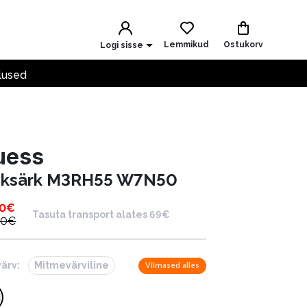
Lemmikud
Ostukorv
Logi sisse
lused
uess
iiksärk M3RH55 W7N50
00
€
Tasuta transport alates 69€
00
€
värv:
Mitmevärviline
Viimased alles