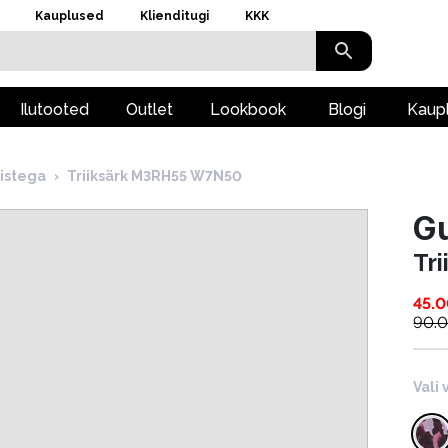
Kauplused
Klienditugi
KKK
Ilutooted
Outlet
Lookbook
Blogi
Kaup
istega
›
Triiksärk M3RH55 W7N50
G
Tr
45.
90.
Vali 