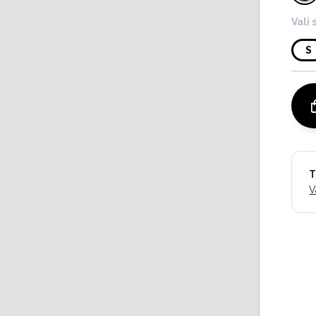
Vali 
S
T
V