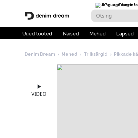
ET
Tarneinfo
Uued tooted
Naised
Mehed
Lapsed
Denim Dream
›
Mehed
›
Triiksärgid
›
Pikkade kä
VIDEO