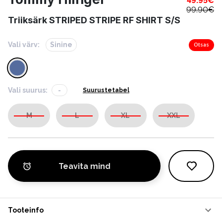
49.95
€
99.90
€
Triiksärk STRIPED STRIPE RF SHIRT S/S
Vali värv:
Sinine
Otsas
Vali suurus:
-
Suurustetabel
M
L
XL
XXL
Teavita mind
Tooteinfo