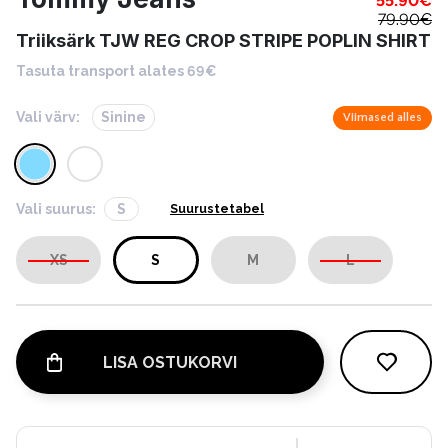
55.90
€
79.90
€
Triiksärk TJW REG CROP STRIPE POPLIN SHIRT
Tasuta transport alates 69€
Vali värv:
Sinine
Viimased alles
Vali suurus:
S
Suurustetabel
XS
S
M
L
LISA OSTUKORVI